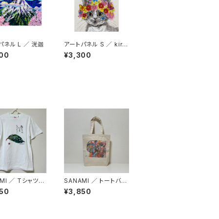
パネル L ／ 洸迦
アートパネル S ／ kirik
o
00
¥3,300
MI ／ Tシャツ
SANAMI ／ トートバッ
ロミアの葉】
グM
50
¥3,850