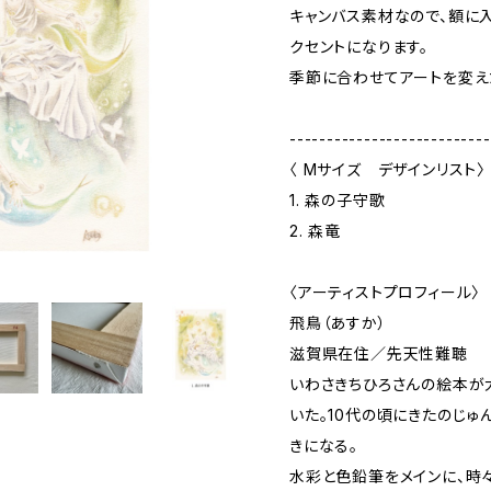
キャンバス素材なので、額に
クセントになります。
季節に合わせてアートを変え
---------------------------
〈 Mサイズ デザインリスト〉
1. 森の子守歌
2. 森竜
〈アーティストプロフィール〉
飛鳥（あすか）
滋賀県在住／先天性難聴
いわさきちひろさんの絵本が
いた。10代の頃にきたのじ
きになる。
水彩と色鉛筆をメインに、時