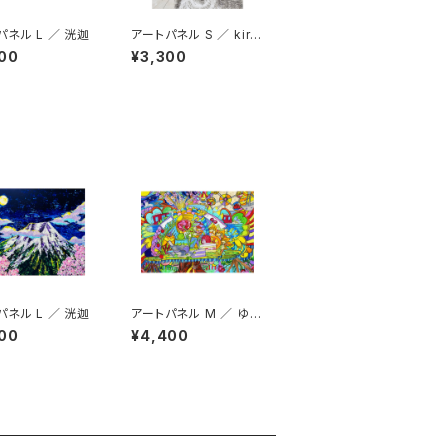
パネル L ／ 洸迦
アートパネル S ／ kirik
o
00
¥3,300
パネル L ／ 洸迦
アートパネル M ／ ゆめ
か
00
¥4,400