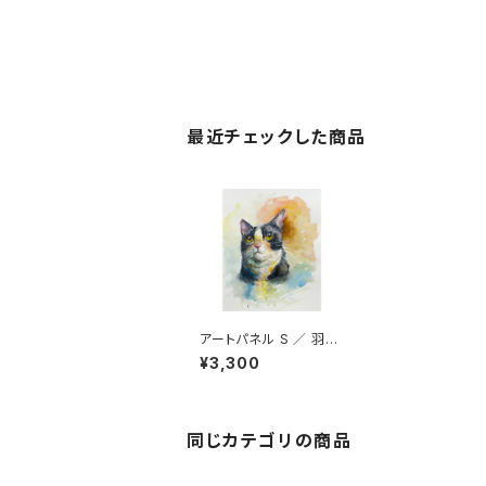
最近チェックした商品
アートパネル S ／ 羽戸
康貴
¥3,300
同じカテゴリの商品