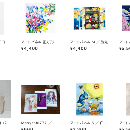
／ 臼井
アートパネル 正方形 ／
アートパネル M ／ 洸迦
アート
洸迦
¥4,400
¥4,400
¥5,5
ートバッ
Masyashi777 ／ ポ
アートパネル S ／ 臼井
アート
ストカード３枚セット
健司
純一
¥660
¥3,300
¥5,5