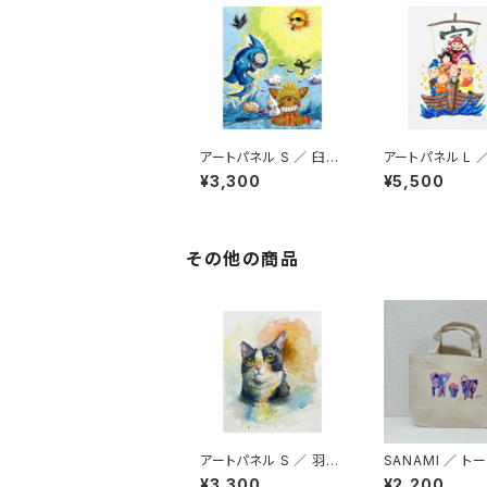
アートパネル S ／ 臼井
アートパネル L 
健司
健司
¥3,300
¥5,500
その他の商品
アートパネル S ／ 羽戸
SANAMI ／ ト
康貴
グS
¥3,300
¥2,200