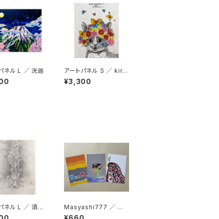
パネル L ／ 洸迦
アートパネル S ／ kirik
o
00
¥3,300
パネル L ／ 須川
Masyashi777 ／ ポ
ストカード３枚セット
00
¥660