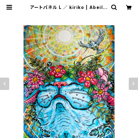
アートパネル L ／ kiriko | Abeille
art shop