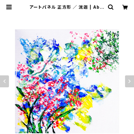
アートパネル 正方形 ／ 洸迦 | Abei
lle art shop