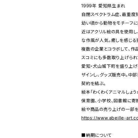
1999年 愛知県生まれ
自閉スペクトラム症、最重度
幼い頃から動物をモチーフに
近はアクリル絵の具を使用し
な作風が人気。癒しを感じる
複数の企業とコラボして、作
スコミにも多数取り上げられ
愛知・犬山城下町を盛り上げ
ザインし、グッズ販売中。中
契約を結ぶ。
絵本「わくわくアニマルしょ
保育園、小学校、図書館に寄
絵や商品の売り上げの一部を
https://www.abeille-art.c
■納期について