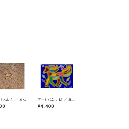
パネル S ／ あん
アートパネル M ／ 奥山
優
00
¥4,400