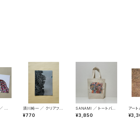
 ／ ポ
須川純一 ／ クリアファ
SANAMI ／ トートバッ
アート
ット
イル
グM
¥770
¥3,850
¥3,3