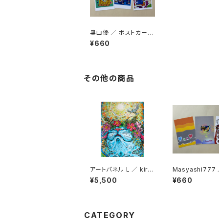
奥山優 ／ ポストカード
３枚セット
¥660
その他の商品
アートパネル L ／ kirik
Masyashi777
o
ストカード３枚セ
¥5,500
¥660
CATEGORY