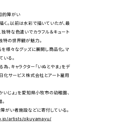
知的障がい
描く。以前は水彩で描いていたが、最
、独特な色遣いでカラフル＆キュート
独特の世界観が魅力。
品を様々なグッズに展開し商品化。マ
ている。
る為、キャラクター「いぬとやま」をデ
部日化サービス株式会社とアート雇用
うかいじょ」を愛知県小牧市の幼稚園、
贈。
障がい者施設などに寄付している。
o.jp/artists/okuyamayu/