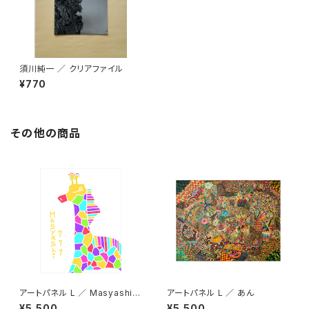
須川純一 ／ クリアファイル
¥770
その他の商品
アートパネル L ／ Masyashi7
アートパネル L ／ あん
77
¥5,500
¥5,500