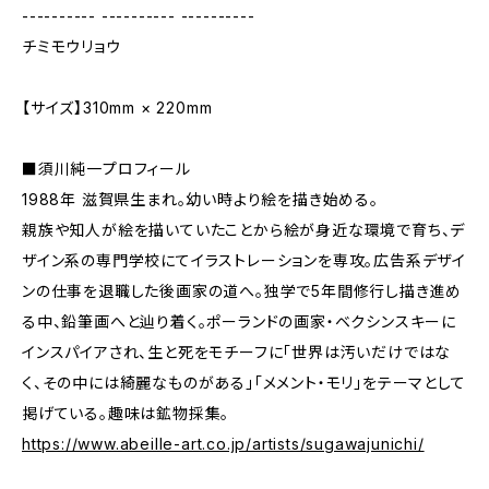
---------- ---------- ----------
チミモウリョウ
【サイズ】310mm × 220mm
■須川純一プロフィール
1988年 滋賀県生まれ。幼い時より絵を描き始める。
親族や知人が絵を描いていたことから絵が身近な環境で育ち、デ
ザイン系の専門学校にてイラストレーションを専攻。広告系デザイ
ンの仕事を退職した後画家の道へ。独学で5年間修行し描き進め
る中、鉛筆画へと辿り着く。ポーランドの画家・ベクシンスキーに
インスパイアされ、生と死をモチーフに「世界は汚いだけではな
く、その中には綺麗なものがある」「メメント・モリ」をテーマとして
掲げている。趣味は鉱物採集。
https://www.abeille-art.co.jp/artists/sugawajunichi/